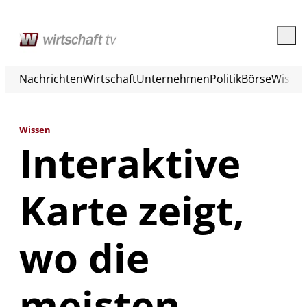
Nachrichten
Wirtschaft
Unternehmen
Politik
Börse
Wisse
Wissen
Interaktive
Karte zeigt,
wo die
meisten