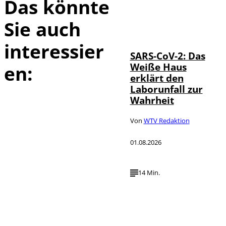
Das könnte
Sie auch
IMAGO / UPI
©
Photo
interessier
SARS-CoV-2: Das
Weiße Haus
en:
erklärt den
Laborunfall zur
Wahrheit
Von
WTV Redaktion
01.08.2026
14 Min.
Depositphotos /
©
londondeposit