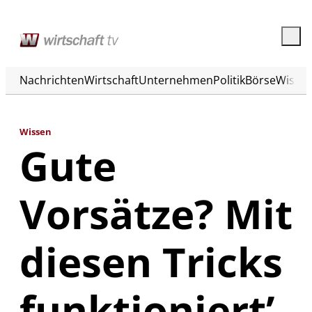
Nachrichten
Wirtschaft
Unternehmen
Politik
Börse
Wisse
Wissen
Gute
Vorsätze? Mit
diesen Tricks
funktioniert’