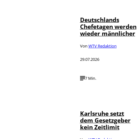
©
londondeposit
Deutschlands
Chefetagen werden
wieder männlicher
Von
WTV Redaktion
29.07.2026
7 Min.
IMAGO /
©
Political-
Moments
Karlsruhe setzt
dem Gesetzgeber
kein Zeitlimit