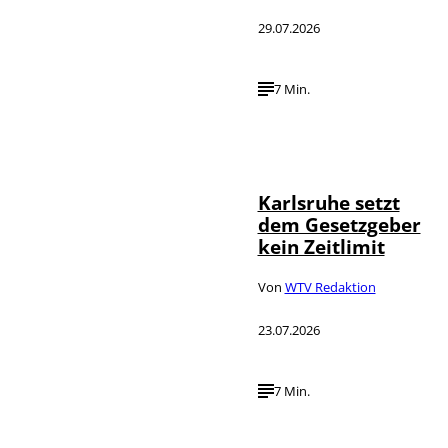
29.07.2026
7 Min.
IMAGO /
©
Political-
Moments
Karlsruhe setzt
dem Gesetzgeber
kein Zeitlimit
Von
WTV Redaktion
23.07.2026
7 Min.
IMAGO / Funke
©
Foto Service