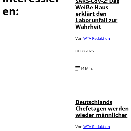
SARS-CoV-2: Das
Weiße Haus
en:
erklärt den
Laborunfall zur
Wahrheit
Von
WTV Redaktion
01.08.2026
14 Min.
Depositphotos /
©
londondeposit
Deutschlands
Chefetagen werden
wieder männlicher
Von
WTV Redaktion