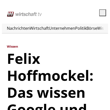
Nachrichten
Wirtschaft
Unternehmen
Politik
Börse
Wisse
Wissen
Felix
Hoffmockel:
Das wissen
Google und