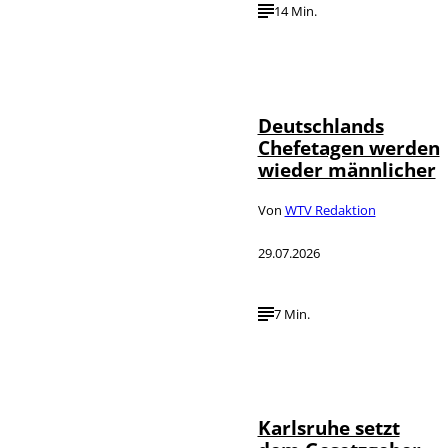
14 Min.
Depositphotos /
©
londondeposit
Deutschlands
Chefetagen werden
wieder männlicher
Von
WTV Redaktion
29.07.2026
7 Min.
IMAGO /
©
Political-
Moments
Karlsruhe setzt