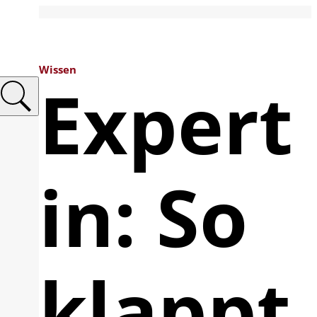
Wissen
Expert
in: So
klappt