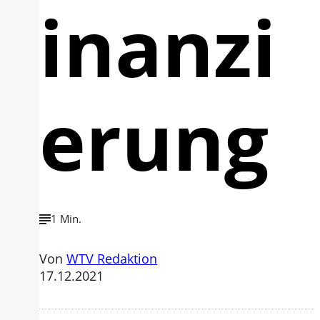
inanzi
erung
1 Min.
Von
WTV Redaktion
17.12.2021