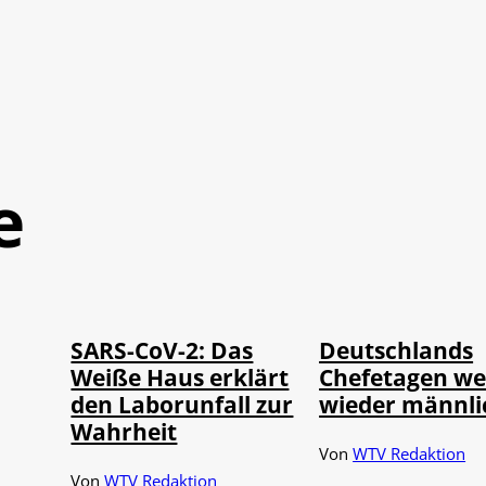
e
Depositphotos /
©
©
IMAGO / UPI Photo
londondeposit
SARS-CoV-2: Das
Deutschlands
Weiße Haus erklärt
Chefetagen w
den Laborunfall zur
wieder männli
Wahrheit
Von
WTV Redaktion
Von
WTV Redaktion