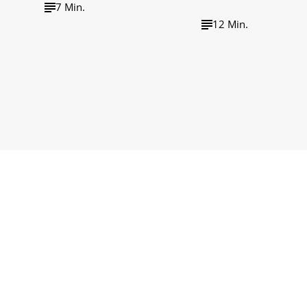
7 Min.
12 Min.
wirtschaft tv
wirtschaft tv Podcast
Impressum
Barrieref
Datenschutzerklärung
Cookie-Einste