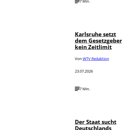
7 Min.
IMAGO /
©
Political-
Moments
Karlsruhe setzt
dem Gesetzgeber
kein Zeitlimit
Von
WTV Redaktion
23.07.2026
7 Min.
IMAGO / Funke
©
Foto Service
Der Staat sucht
Deutschlands