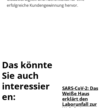
erfolgreiche Kundengewinnung hervor.
Das könnte
Sie auch
IMAGO / UPI
©
Photo
interessier
SARS-CoV-2: Das
Weiße Haus
en:
erklärt den
Laborunfall zur