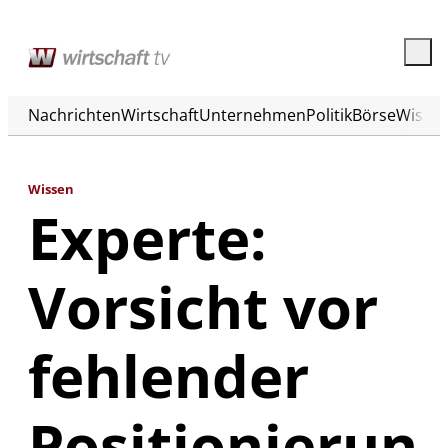
Nachrichten
Wirtschaft
Unternehmen
Politik
Börse
Wisse
Wissen
Experte:
Vorsicht vor
fehlender
Positionierun