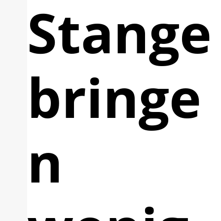
Stange
bringe
n