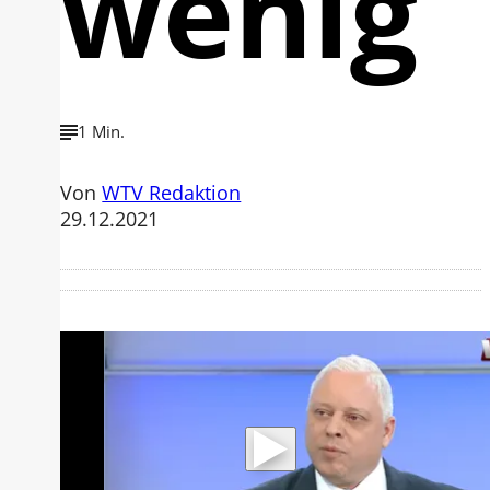
wenig
1 Min.
Von
WTV Redaktion
29.12.2021
Mit der Wiedergabe dieses Videos
werden Daten an Youtube übertragen.
Hinweise dazu erhalten Sie in der
Datenschutzerklärung
.