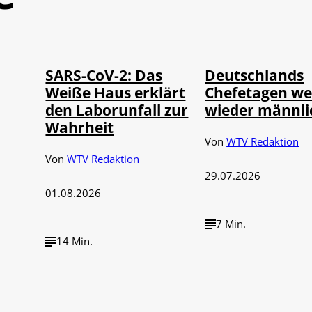
Depositphotos /
©
©
IMAGO / UPI Photo
londondeposit
SARS-CoV-2: Das
Deutschlands
Weiße Haus erklärt
Chefetagen w
den Laborunfall zur
wieder männli
Wahrheit
Von
WTV Redaktion
Von
WTV Redaktion
29.07.2026
01.08.2026
7 Min.
14 Min.
IMAGO / Political-
IMAGO / Funke Foto
©
©
Moments
Service