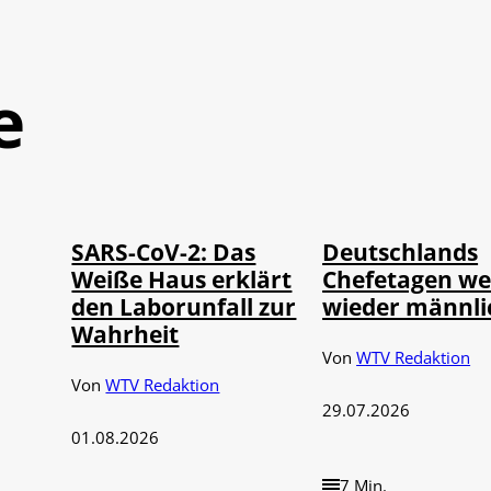
e
Depositphotos /
©
©
IMAGO / UPI Photo
londondeposit
SARS-CoV-2: Das
Deutschlands
Weiße Haus erklärt
Chefetagen w
den Laborunfall zur
wieder männli
Wahrheit
Von
WTV Redaktion
Von
WTV Redaktion
29.07.2026
01.08.2026
7 Min.