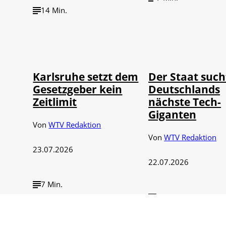
14 Min.
IMAGO / Political-
IMAGO / Funke Foto
©
©
Moments
Service
Karlsruhe setzt dem
Der Staat such
Gesetzgeber kein
Deutschlands
Zeitlimit
nächste Tech-
Giganten
Von
WTV Redaktion
Von
WTV Redaktion
23.07.2026
22.07.2026
7 Min.
12 Min.