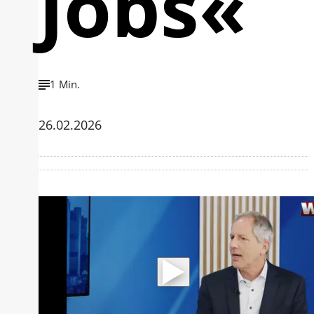
Jobs«
1 Min.
26.02.2026
Mit der Wiedergabe dieses Videos
werden Daten an Youtube übertragen.
Hinweise dazu erhalten Sie in der
Datenschutzerklärung
.