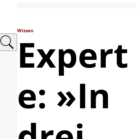
Wissen
Expert
e: »In
drei