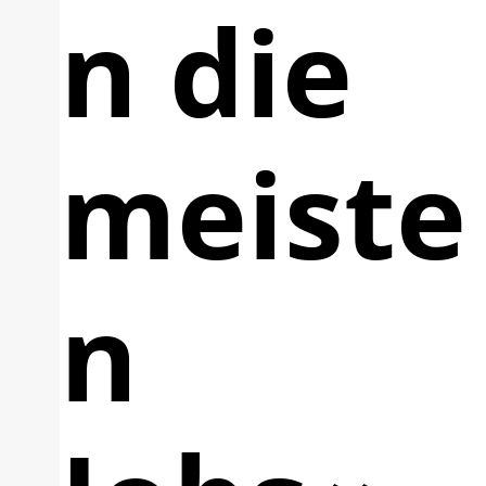
n die
meiste
n