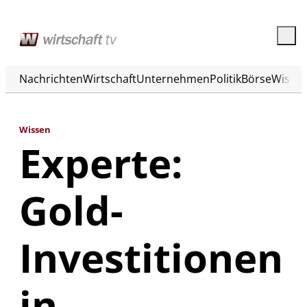
Nachrichten
Wirtschaft
Unternehmen
Politik
Börse
Wisse
Wissen
Experte:
Gold-
Investitionen
in