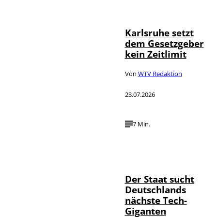
Political-
Moments
Karlsruhe setzt
dem Gesetzgeber
kein Zeitlimit
Von
WTV Redaktion
23.07.2026
7 Min.
IMAGO / Funke
©
Foto Service
Der Staat sucht
Deutschlands
nächste Tech-
Giganten