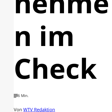
nehme
n im
Check
6 Min.
Von
WTV Redaktion