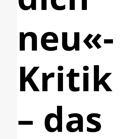
neu«-
Kritik
– das