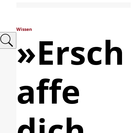
Wissen
»Ersch
affe
dich