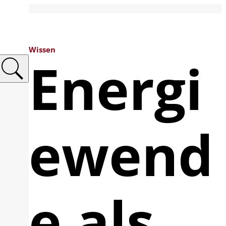
Wissen
Energi
ewend
e als