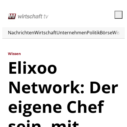
Nachrichten
Wirtschaft
Unternehmen
Politik
Börse
Wisse
Wissen
Elixoo
Network: Der
eigene Chef
sein, mit