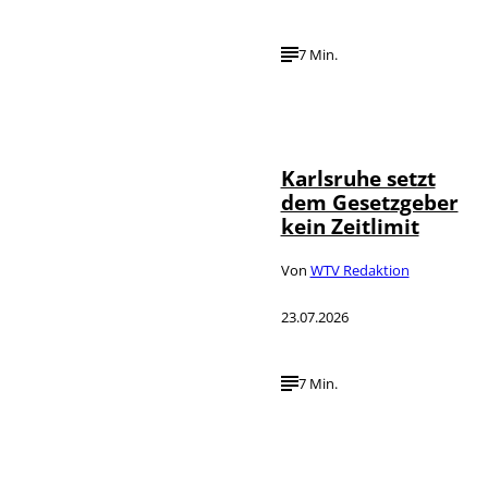
7 Min.
IMAGO /
©
Political-
Moments
Karlsruhe setzt
dem Gesetzgeber
kein Zeitlimit
Von
WTV Redaktion
23.07.2026
7 Min.
IMAGO / Funke
©
Foto Service