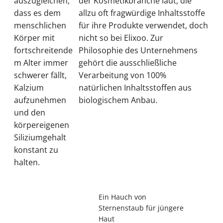
auszugleichen,
der Kosmetikbranche laut, die
dass es dem
allzu oft fragwürdige Inhaltsstoffe
menschlichen
für ihre Produkte verwendet, doch
Körper mit
nicht so bei Elixoo. Zur
fortschreitende
Philosophie des Unternehmens
m Alter immer
gehört die ausschließliche
schwerer fällt,
Verarbeitung von 100%
Kalzium
natürlichen Inhaltsstoffen aus
aufzunehmen
biologischem Anbau.
und den
körpereigenen
Siliziumgehalt
konstant zu
halten.
Ein Hauch von
Sternenstaub für jüngere
Haut