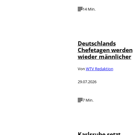
14 Min.
Depositphotos /
©
londondeposit
Deutschlands
Chefetagen werden
wieder männlicher
Von
WTV Redaktion
29.07.2026
7 Min.
IMAGO /
©
Political-
Moments
Karlsruhe setzt