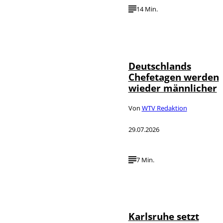
14 Min.
Depositphotos /
©
londondeposit
Deutschlands
Chefetagen werden
wieder männlicher
Von
WTV Redaktion
29.07.2026
7 Min.
IMAGO /
©
Political-
Moments
Karlsruhe setzt