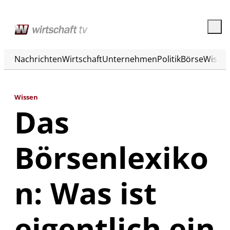
Nachrichten
Wirtschaft
Unternehmen
Politik
Börse
Wisse
Wissen
Das
Börsenlexiko
n: Was ist
eigentlich ein