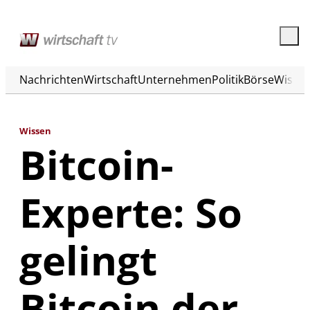
Nachrichten
Wirtschaft
Unternehmen
Politik
Börse
Wisse
Wissen
Bitcoin-
Experte: So
gelingt
Bitcoin der