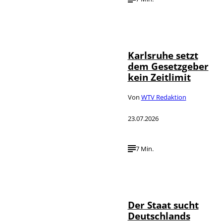
IMAGO /
©
Political-
Moments
Karlsruhe setzt
dem Gesetzgeber
kein Zeitlimit
Von
WTV Redaktion
23.07.2026
7 Min.
IMAGO / Funke
©
Foto Service
Der Staat sucht
Deutschlands