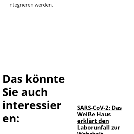
integrieren werden.
Das könnte
Sie auch
IMAGO / UPI
©
Photo
interessier
SARS-CoV-2: Das
Weiße Haus
en:
erklärt den
Laborunfall zur
Wahrheit