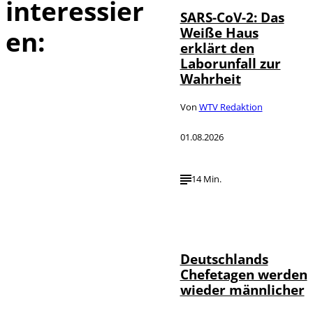
interessier
SARS-CoV-2: Das
Weiße Haus
en:
erklärt den
Laborunfall zur
Wahrheit
Von
WTV Redaktion
01.08.2026
14 Min.
Depositphotos /
©
londondeposit
Deutschlands
Chefetagen werden
wieder männlicher