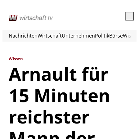
Nachrichten
Wirtschaft
Unternehmen
Politik
Börse
Wisse
Wissen
Arnault für
15 Minuten
reichster
Mann der