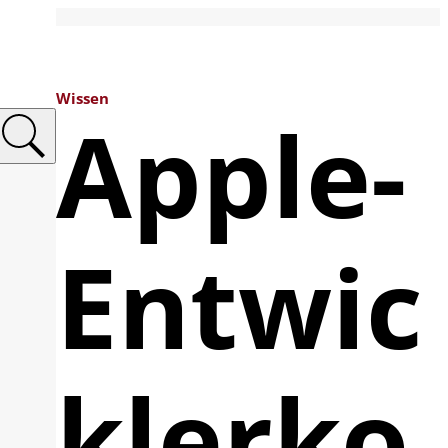
Wissen
Apple-
Entwic
klerko