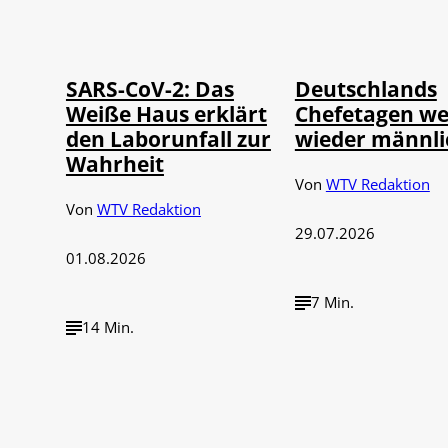
Depositphotos /
©
©
IMAGO / UPI Photo
londondeposit
SARS-CoV-2: Das
Deutschlands
Weiße Haus erklärt
Chefetagen w
den Laborunfall zur
wieder männli
Wahrheit
Von
WTV Redaktion
Von
WTV Redaktion
29.07.2026
01.08.2026
7 Min.
14 Min.
IMAGO / Political-
IMAGO / Funke Foto
©
©
Moments
Service