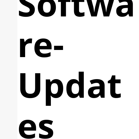
Softwa
re-
Updat
es