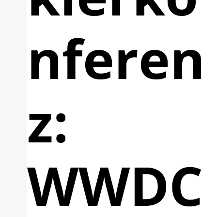
nferen
z:
WWDC