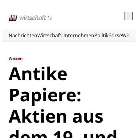
Nachrichten
Wirtschaft
Unternehmen
Politik
Börse
Wisse
Wissen
Antike
Papiere:
Aktien aus
dem 19. und