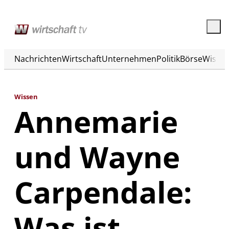
Nachrichten
Wirtschaft
Unternehmen
Politik
Börse
Wisse
Wissen
Annemarie
und Wayne
Carpendale:
Was ist