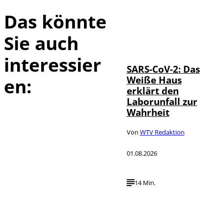
Das könnte
Sie auch
IMAGO / UPI
©
Photo
interessier
SARS-CoV-2: Das
Weiße Haus
en:
erklärt den
Laborunfall zur
Wahrheit
Von
WTV Redaktion
01.08.2026
14 Min.
Depositphotos /
©
londondeposit