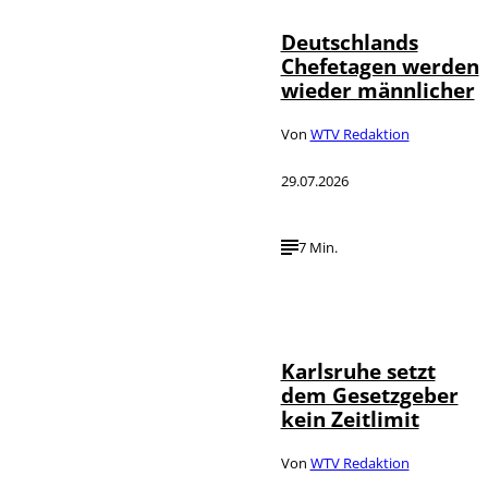
Deutschlands
Chefetagen werden
wieder männlicher
Von
WTV Redaktion
29.07.2026
7 Min.
IMAGO /
©
Political-
Moments
Karlsruhe setzt
dem Gesetzgeber
kein Zeitlimit
Von
WTV Redaktion