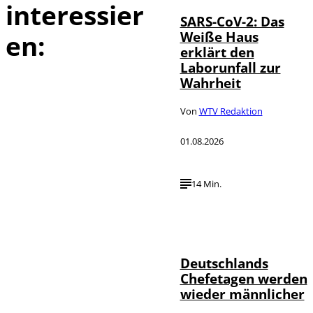
interessier
SARS-CoV-2: Das
Weiße Haus
en:
erklärt den
Laborunfall zur
Wahrheit
Von
WTV Redaktion
01.08.2026
14 Min.
Depositphotos /
©
londondeposit
Deutschlands
Chefetagen werden
wieder männlicher