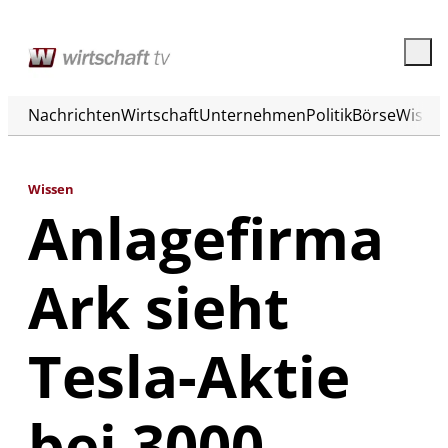
Nachrichten
Wirtschaft
Unternehmen
Politik
Börse
Wisse
Wissen
Anlagefirma
Ark sieht
Tesla-Aktie
bei 3000