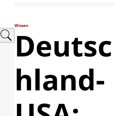
Wissen
Deutsc
hland-
USA: