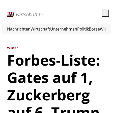
Nachrichten
Wirtschaft
Unternehmen
Politik
Börse
Wisse
Wissen
Forbes-Liste:
Gates auf 1,
Zuckerberg
auf 6, Trump