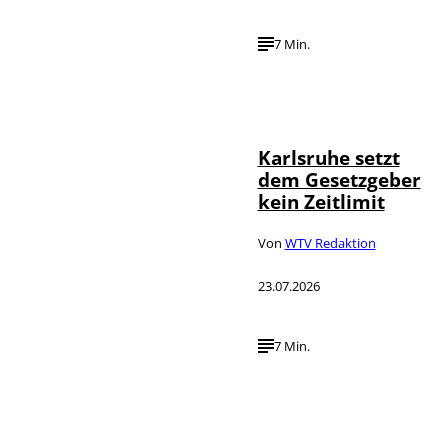
7 Min.
IMAGO /
©
Political-
Moments
Karlsruhe setzt
dem Gesetzgeber
kein Zeitlimit
Von
WTV Redaktion
23.07.2026
7 Min.
IMAGO / Funke
©
Foto Service