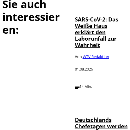
Sie auch
©
Photo
interessier
SARS-CoV-2: Das
Weiße Haus
en:
erklärt den
Laborunfall zur
Wahrheit
Von
WTV Redaktion
01.08.2026
14 Min.
Depositphotos /
©
londondeposit
Deutschlands
Chefetagen werden