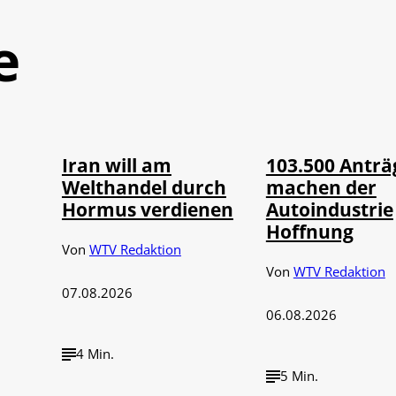
e
©
©
IMAGO / Xinhua
IMAGO / HMB-M
Iran will am
103.500 Anträ
Welthandel durch
machen der
Hormus verdienen
Autoindustrie
Hoffnung
Von
WTV Redaktion
Von
WTV Redaktion
07.08.2026
06.08.2026
4 Min.
5 Min.