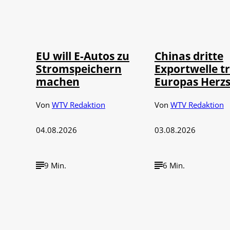
IMAGO / Jürgen
©
©
Heinrich
IMAGO /
EU will E-Autos zu
Chinas dritte
Stromspeichern
Exportwelle tr
machen
Europas Herz
Von
WTV Redaktion
Von
WTV Redaktion
04.08.2026
03.08.2026
9 Min.
6 Min.