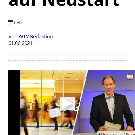
1 Min.
Von
WTV Redaktion
01.06.2021
Mit der Wiedergabe dieses Videos werden
Daten an Youtube übertragen.
Hinweise dazu erhalten Sie in der
Datenschutzerklärung
.
Akzeptieren
©
Depositphotos / Banoa