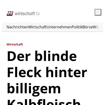
Nachrichten
Wirtschaft
Unternehmen
Politik
Börse
Wisse
Wirtschaft
Der blinde
Fleck hinter
billigem
Kalbfleisch