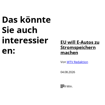
Das könnte
Sie auch
IMAGO / Jürgen
©
Heinrich
interessier
EU will E-Autos zu
Stromspeichern
en:
machen
Von
WTV Redaktion
04.08.2026
9 Min.
©
IMAGO / VCG