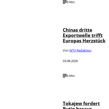
9 Min.
©
IMAGO / VCG
Chinas dritte
Exportwelle trifft
Europas Herzstück
Von
WTV Redaktion
03.08.2026
6 Min.
©
IMAGO / SNA
Tokajew fordert
Putin heraus