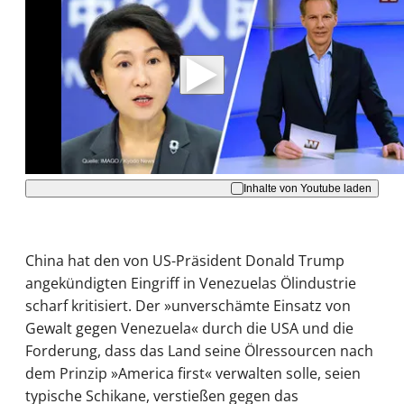
Mit der Wiedergabe dieses Videos werden
Daten an Youtube übertragen.
Hinweise dazu erhalten Sie in der
Datenschutzerklärung
.
Akzeptieren
Inhalte von Youtube laden
China hat den von US-Präsident Donald Trump
angekündigten Eingriff in Venezuelas Ölindustrie
scharf kritisiert. Der »unverschämte Einsatz von
Gewalt gegen Venezuela« durch die USA und die
Forderung, dass das Land seine Ölressourcen nach
dem Prinzip »America first« verwalten solle, seien
typische Schikane, verstießen gegen das