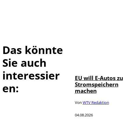
Das könnte
Sie auch
IMAGO / Jürgen
©
Heinrich
interessier
EU will E-Autos zu
Stromspeichern
en:
machen
Von
WTV Redaktion
04.08.2026