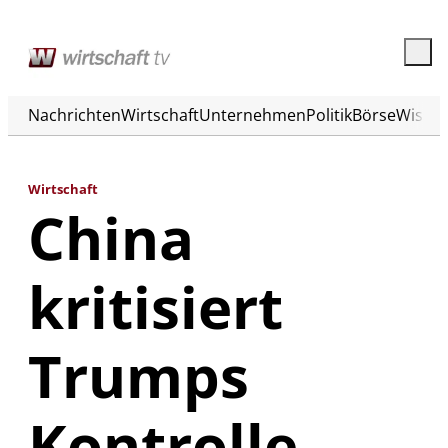
Nachrichten
Wirtschaft
Unternehmen
Politik
Börse
Wisse
Wirtschaft
China
kritisiert
Trumps
Kontrolle