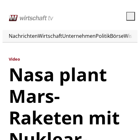
Nachrichten
Wirtschaft
Unternehmen
Politik
Börse
Wisse
Video
Nasa plant
Mars-
Raketen mit
Nuklear-