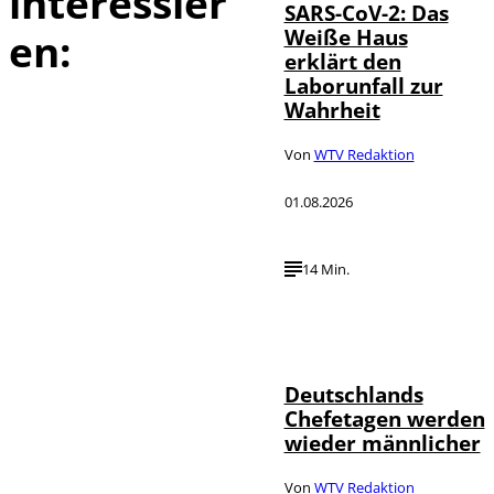
interessier
SARS-CoV-2: Das
Weiße Haus
en:
erklärt den
Laborunfall zur
Wahrheit
Von
WTV Redaktion
01.08.2026
14 Min.
Depositphotos /
©
londondeposit
Deutschlands
Chefetagen werden
wieder männlicher
Von
WTV Redaktion