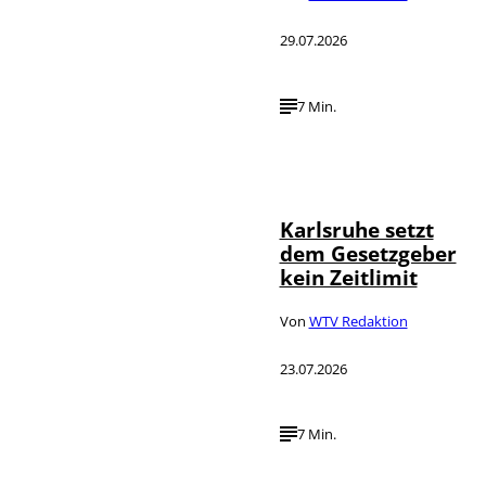
29.07.2026
7 Min.
IMAGO /
©
Political-
Moments
Karlsruhe setzt
dem Gesetzgeber
kein Zeitlimit
Von
WTV Redaktion
23.07.2026
7 Min.
IMAGO / Funke