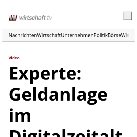
Nachrichten
Wirtschaft
Unternehmen
Politik
Börse
Wisse
Video
Experte:
Geldanlage
im
Digitalzeitalt