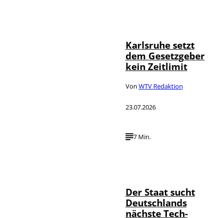
IMAGO /
©
Political-
Moments
Karlsruhe setzt
dem Gesetzgeber
kein Zeitlimit
Von
WTV Redaktion
23.07.2026
7 Min.
IMAGO / Funke
©
Foto Service
Der Staat sucht
Deutschlands
nächste Tech-