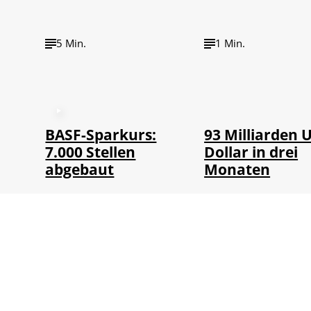
5 Min.
1 Min.
©
IMAGO / NurPh
BASF-Sparkurs:
93 Milliarden 
7.000 Stellen
Dollar in drei
abgebaut
Monaten
Von
WTV Redaktion
Von
WTV Redaktion
06.08.2026
06.08.2026
1 Min.
5 Min.