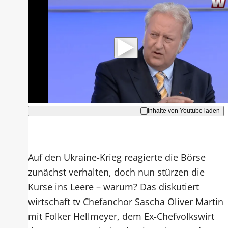
Mit der Wiedergabe dieses Videos
werden Daten an Youtube übertragen.
Hinweise dazu erhalten Sie in der
Datenschutzerklärung
.
Akzeptieren
Inhalte von Youtube laden
Auf den Ukraine-Krieg reagierte die Börse
zunächst verhalten, doch nun stürzen die
Kurse ins Leere – warum? Das diskutiert
wirtschaft tv Chefanchor Sascha Oliver Martin
mit Folker Hellmeyer, dem Ex-Chefvolkswirt