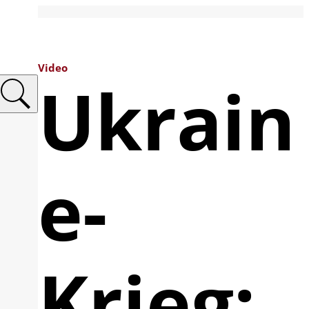
Video
Ukrain
e-
Krieg: