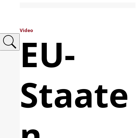
Video
EU-
Staate
n