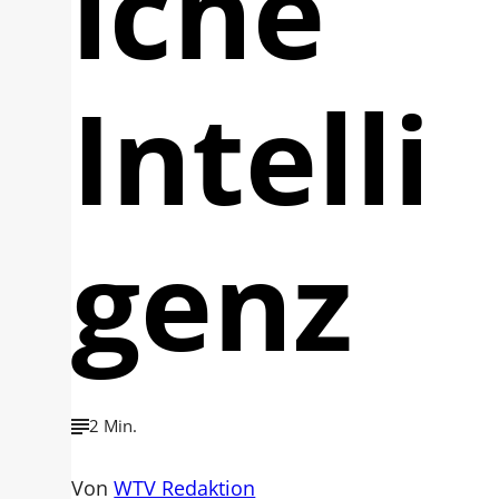
iche
Intelli
genz
2 Min.
Von
WTV Redaktion