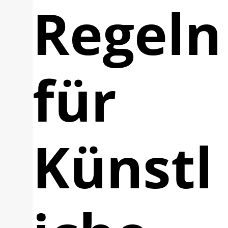
Regeln
für
Künstl