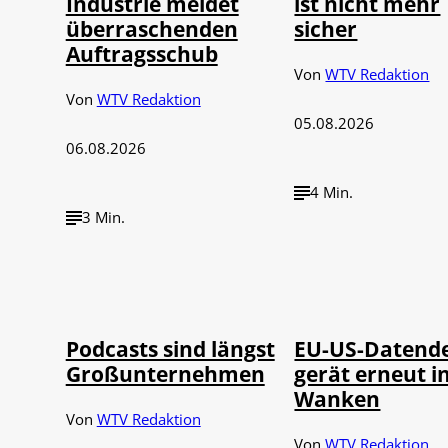
Industrie meldet
ist nicht mehr
überraschenden
sicher
Auftragsschub
Von
WTV Redaktion
Von
WTV Redaktion
05.08.2026
06.08.2026
4 Min.
3 Min.
Imago / Anadolu
©
©
Agency
IMAGO / UPI Ph
Podcasts sind längst
EU-US-Datend
Großunternehmen
gerät erneut i
Wanken
Von
WTV Redaktion
Von
WTV Redaktion