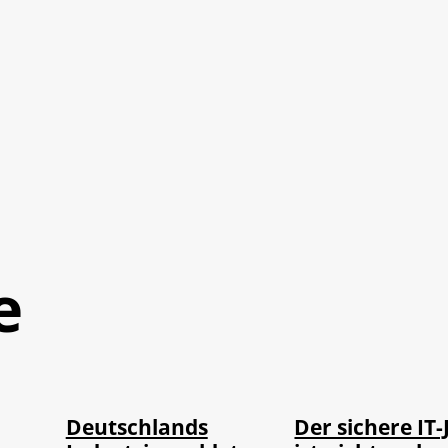
e
IMAGO / Frank
Depositphotos /
©
©
Ossenbrink
DragosCondreaW
Deutschlands
Der sichere IT-