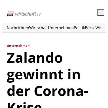
Nachrichten
Wirtschaft
Unternehmen
Politik
Börse
Wisse
Unternehmen
Zalando
gewinnt in
der Corona-
Krise