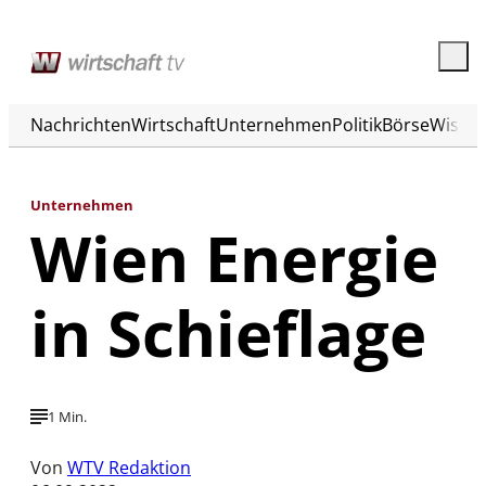
Nachrichten
Wirtschaft
Unternehmen
Politik
Börse
Wisse
Unternehmen
Wien Energie
in Schieflage
1 Min.
Von
WTV Redaktion