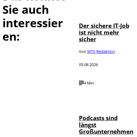
Sie auch
Depositphotos /
©
DragosCondreaW
interessier
Der sichere IT-Job
ist nicht mehr
en:
sicher
Von
WTV Redaktion
05.08.2026
4 Min.
Imago / Anadolu
©
Agency
Podcasts sind
längst
Großunternehmen