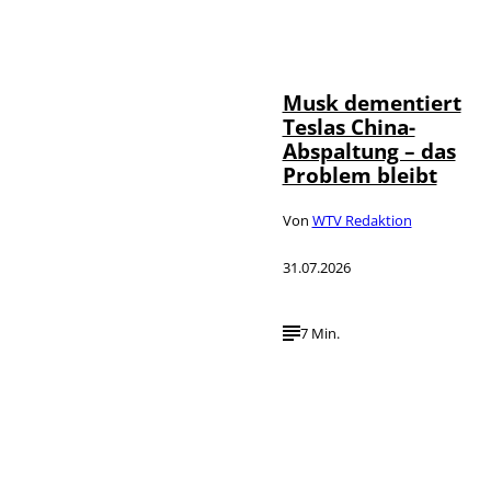
©
IMAGO / Xinhua
Musk dementiert
Teslas China-
Abspaltung – das
Problem bleibt
Von
WTV Redaktion
31.07.2026
7 Min.