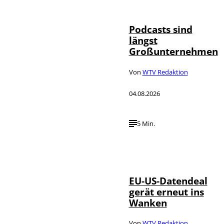
Agency
Podcasts sind
längst
Großunternehmen
Von
WTV Redaktion
04.08.2026
5 Min.
IMAGO / UPI
©
Photo
EU-US-Datendeal
gerät erneut ins
Wanken
Von
WTV Redaktion