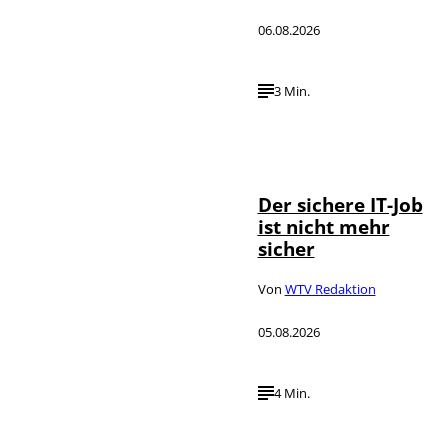
06.08.2026
3 Min.
Depositphotos /
©
DragosCondreaW
Der sichere IT-Job
ist nicht mehr
sicher
Von
WTV Redaktion
05.08.2026
4 Min.
Imago / Anadolu
©