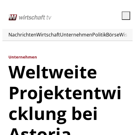
Nachrichten
Wirtschaft
Unternehmen
Politik
Börse
Wisse
Unternehmen
Weltweite
Projektentwi
cklung bei
Astoria