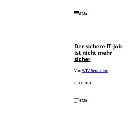
3 Min.
Depositphotos /
©
DragosCondreaW
Der sichere IT-Job
ist nicht mehr
sicher
Von
WTV Redaktion
05.08.2026
4 Min.
Imago / Anadolu
©
Agency