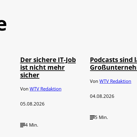
e
Depositphotos /
Imago / Anadolu
©
©
DragosCondreaW
Agency
Der sichere IT-Job
Podcasts sind 
ist nicht mehr
Großunterne
sicher
Von
WTV Redaktion
Von
WTV Redaktion
04.08.2026
05.08.2026
5 Min.
4 Min.