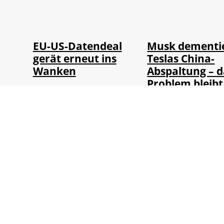
©
©
IMAGO / UPI Photo
IMAGO / Xin
EU-US-Datendeal
Musk dementi
gerät erneut ins
Teslas China-
Wanken
Abspaltung – d
Problem bleibt
Von
WTV Redaktion
Von
WTV Redaktion
04.08.2026
31.07.2026
6 Min.
7 Min.