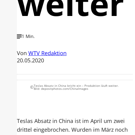
weiter
1 Min.
Von
WTV Redaktion
20.05.2020
Teslas Absatz in China bricht ein – Produktion läuft weiter.
©
Bild: depositphotos.com/ChinaImages
Teslas Absatz in China ist im April um zwei
drittel eingebrochen. Wurden im März noch