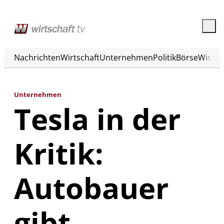
Nachrichten
Wirtschaft
Unternehmen
Politik
Börse
Wisse
Unternehmen
Tesla in der
Kritik:
Autobauer
gibt