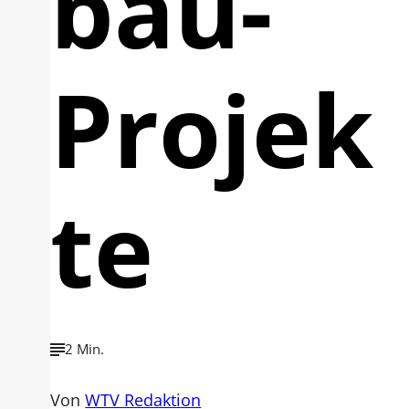
bau-
Projek
te
2 Min.
Von
WTV Redaktion