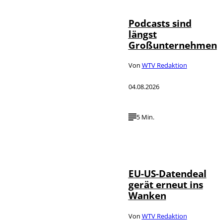
Podcasts sind
längst
Großunternehmen
Von
WTV Redaktion
04.08.2026
5 Min.
IMAGO / UPI
©
Photo
EU-US-Datendeal
gerät erneut ins
Wanken
Von
WTV Redaktion