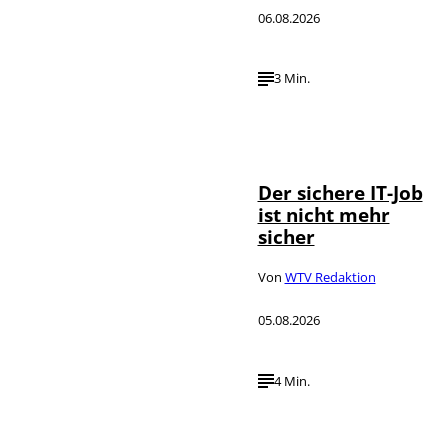
06.08.2026
3 Min.
Depositphotos /
©
DragosCondreaW
Der sichere IT-Job
ist nicht mehr
sicher
Von
WTV Redaktion
05.08.2026
4 Min.
Imago / Anadolu
©
Agency