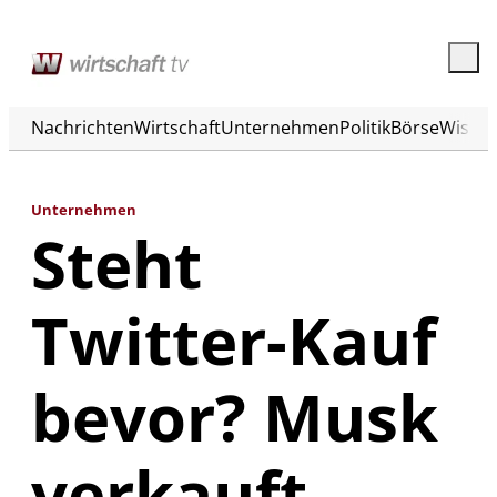
Nachrichten
Wirtschaft
Unternehmen
Politik
Börse
Wisse
Unternehmen
Steht
Twitter-Kauf
bevor? Musk
verkauft