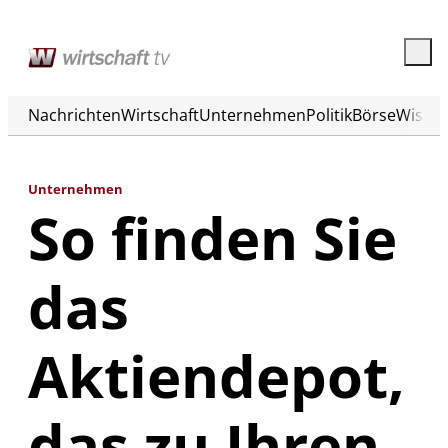
Nachrichten
Wirtschaft
Unternehmen
Politik
Börse
Wisse
Unternehmen
So finden Sie
das
Aktiendepot,
das zu Ihren