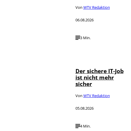
Von
WTV Redaktion
06.08.2026
3 Min.
Depositphotos /
©
DragosCondreaW
Der sichere IT-Job
ist nicht mehr
sicher
Von
WTV Redaktion
05.08.2026
4 Min.