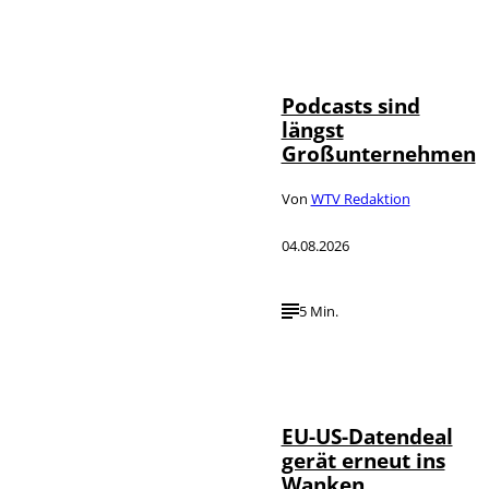
Imago / Anadolu
©
Agency
Podcasts sind
längst
Großunternehmen
Von
WTV Redaktion
04.08.2026
5 Min.
IMAGO / UPI
©
Photo
EU-US-Datendeal
gerät erneut ins
Wanken