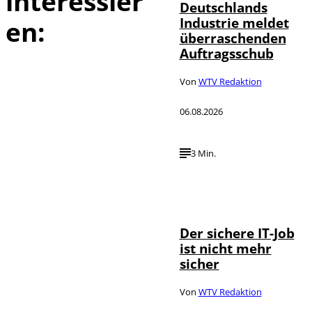
interessier
Deutschlands
Industrie meldet
en:
überraschenden
Auftragsschub
Von
WTV Redaktion
06.08.2026
3 Min.
Depositphotos /
©
DragosCondreaW
Der sichere IT-Job
ist nicht mehr
sicher
Von
WTV Redaktion