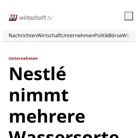
Nachrichten
Wirtschaft
Unternehmen
Politik
Börse
Wisse
Unternehmen
Nestlé
nimmt
mehrere
Wassersorte