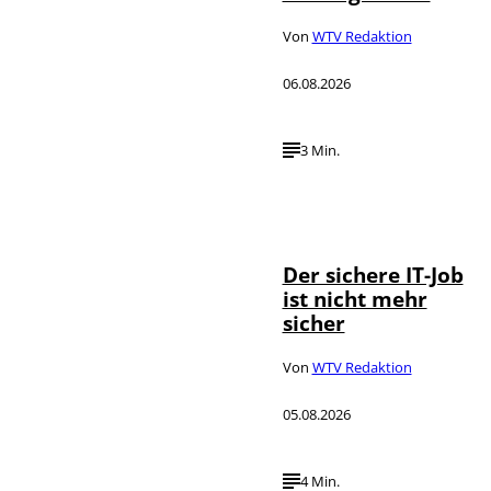
Von
WTV Redaktion
06.08.2026
3 Min.
Depositphotos /
©
DragosCondreaW
Der sichere IT-Job
ist nicht mehr
sicher
Von
WTV Redaktion
05.08.2026
4 Min.