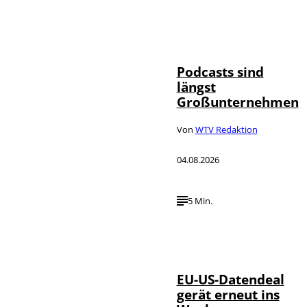
Imago / Anadolu
©
Agency
Podcasts sind
längst
Großunternehmen
Von
WTV Redaktion
04.08.2026
5 Min.
IMAGO / UPI
©
Photo
EU-US-Datendeal
gerät erneut ins