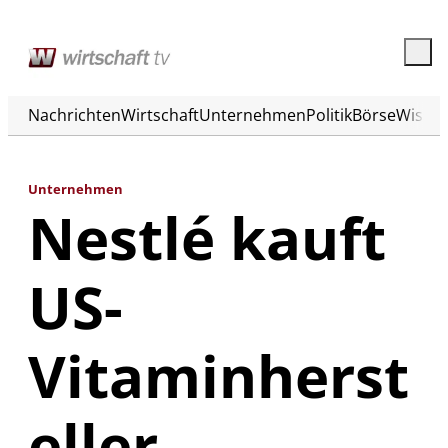
Nachrichten
Wirtschaft
Unternehmen
Politik
Börse
Wisse
Unternehmen
Nestlé kauft
US-
Vitaminherst
eller