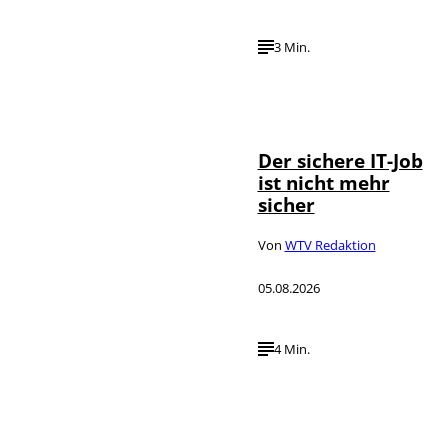
3 Min.
Depositphotos /
©
DragosCondreaW
Der sichere IT-Job
ist nicht mehr
sicher
Von
WTV Redaktion
05.08.2026
4 Min.
Imago / Anadolu
©
Agency