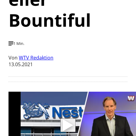
Bountiful
1 Min.
Von
WTV Redaktion
13.05.2021
Mit der Wiedergabe dieses Videos werden
Daten an Youtube übertragen.
Hinweise dazu erhalten Sie in der
Datenschutzerklärung
.