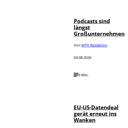
Imago / Anadolu
©
Agency
Podcasts sind
längst
Großunternehmen
Von
WTV Redaktion
04.08.2026
5 Min.
IMAGO / UPI
©
Photo
EU-US-Datendeal
gerät erneut ins
Wanken