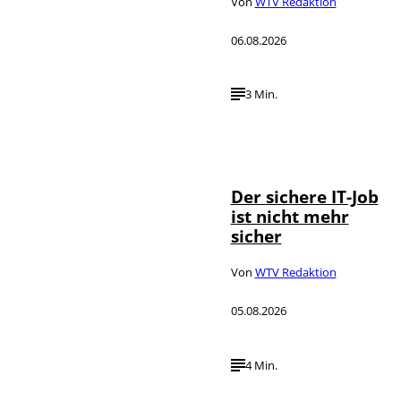
Von
WTV Redaktion
06.08.2026
3 Min.
Depositphotos /
©
DragosCondreaW
Der sichere IT-Job
ist nicht mehr
sicher
Von
WTV Redaktion
05.08.2026
4 Min.