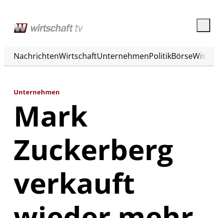
Nachrichten
Wirtschaft
Unternehmen
Politik
Börse
Wisse
Unternehmen
Mark
Zuckerberg
verkauft
wieder mehr