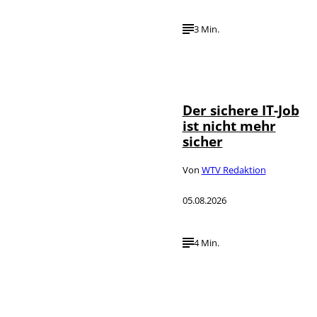
3 Min.
Depositphotos /
©
DragosCondreaW
Der sichere IT-Job
ist nicht mehr
sicher
Von
WTV Redaktion
05.08.2026
4 Min.
Imago / Anadolu
©
Agency