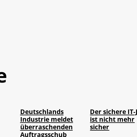
e
IMAGO / Frank
Depositphotos /
©
©
Ossenbrink
DragosCondreaW
Deutschlands
Der sichere IT-
Industrie meldet
ist nicht mehr
überraschenden
sicher
Auftragsschub