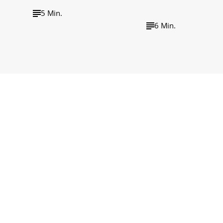
5 Min.
6 Min.
wirtschaft tv
wirtschaft tv Podcast
Impressum
Barrieref
Datenschutzerklärung
Cookie-Einste