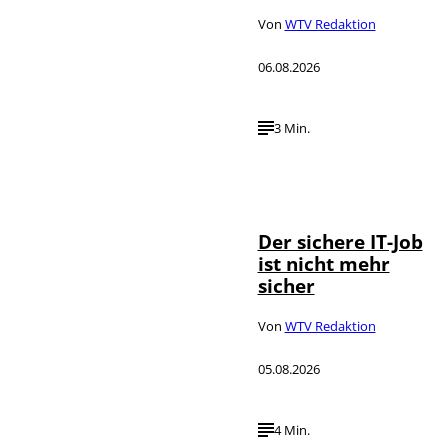
Von
WTV Redaktion
06.08.2026
3 Min.
Depositphotos /
©
DragosCondreaW
Der sichere IT-Job
ist nicht mehr
sicher
Von
WTV Redaktion
05.08.2026
4 Min.