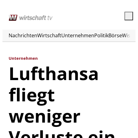
Nachrichten
Wirtschaft
Unternehmen
Politik
Börse
Wisse
Unternehmen
Lufthansa
fliegt
weniger
Verluste ein