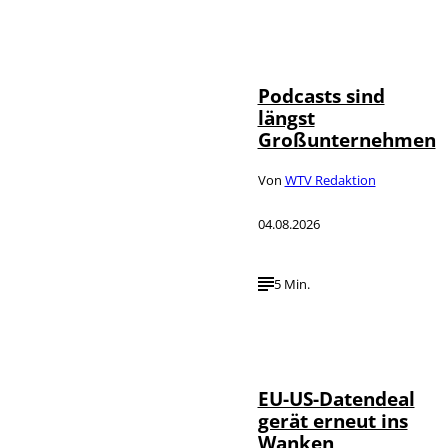
Imago / Anadolu
©
Agency
Podcasts sind
längst
Großunternehmen
Von
WTV Redaktion
04.08.2026
5 Min.
IMAGO / UPI
©
Photo
EU-US-Datendeal
gerät erneut ins
Wanken