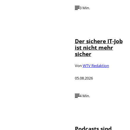
3 Min.
Depositphotos /
©
DragosCondreaW
Der sichere IT-Job
ist nicht mehr
sicher
Von
WTV Redaktion
05.08.2026
4 Min.
Imago / Anadolu
©
Agency
Podcasts sind