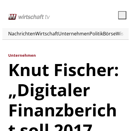
Nachrichten
Wirtschaft
Unternehmen
Politik
Börse
Wisse
Unternehmen
Knut Fischer:
„Digitaler
Finanzberich
t soll 2017