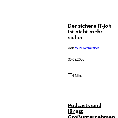
Depositphotos /
©
DragosCondreaW
Der sichere IT-Job
ist nicht mehr
sicher
Von
WTV Redaktion
05.08.2026
4 Min.
Imago / Anadolu
©
Agency
Podcasts sind
längst
Großunternehmen