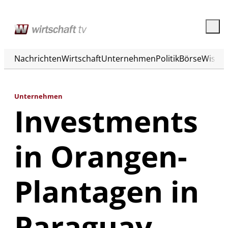
Nachrichten
Wirtschaft
Unternehmen
Politik
Börse
Wisse
Unternehmen
Investments
in Orangen-
Plantagen in
Paraguay